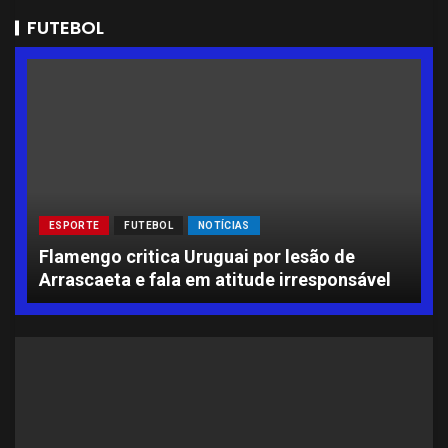
FUTEBOL
ESPORTE
FUTEBOL
NOTÍCIAS
L
Flamengo critica Uruguai por lesão de
A
Arrascaeta e fala em atitude irresponsável
S