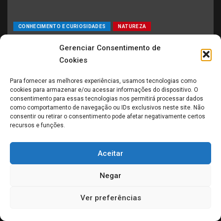
CONHECIMENTO E CURIOSIDADES
NATUREZA
SERES MICROSCÓPICOS
Gerenciar Consentimento de
Cookies
Tardígrados: Os Minúsculos Que Podem Sobreviver
ao Fim do Mundo
Para fornecer as melhores experiências, usamos tecnologias como
08/06/2026
scsmdigital
cookies para armazenar e/ou acessar informações do dispositivo. O
consentimento para essas tecnologias nos permitirá processar dados
como comportamento de navegação ou IDs exclusivos neste site. Não
consentir ou retirar o consentimento pode afetar negativamente certos
recursos e funções.
POSTAGENS MAIS VISTAS
Imagem de esfera voadora em Mossul, no Iraque, agita a
Aceitar
Ufologia
(251)
Negar
Atentado na Praça dos Três Poderes, em Brasília, deixa um
morto (vídeos)
(241)
Ver preferências
EUA Atacam a Venezuela e Afirmam Ter Capturado Nicolás