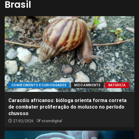
Brasil
CONHECIMENTO E CURIOSIDADES
MEIO AMBIENTE
NATUREZA
Caracóis africanos: bióloga orienta forma correta
de combater proliferação do molusco no período
chuvoso
27/02/2026
scsmdigital