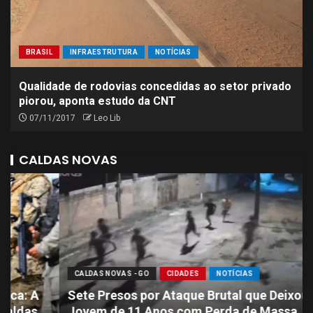
BRASIL
INFRAESTRUTURA
NOTÍCIAS
Qualidade de rodovias concedidas ao setor privado
piorou, aponta estudo da CNT
07/11/2017
Leo Lib
CALDAS NOVAS
CALDAS NOVAS - GO
CIDADES
NOTÍCIAS
Sete Presos por Ataque Brutal que Deixou
Jovem de 11 Anos com Perda de Massa