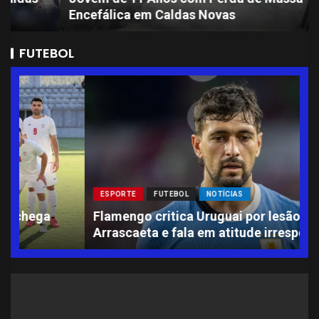
Encefálica em Caldas Novas
FUTEBOL
ESPORTE
FUTEBOL
NOTÍCIAS
L
Flamengo critica Uruguai por lesão de
A
Arrascaeta e fala em atitude irresponsável
S