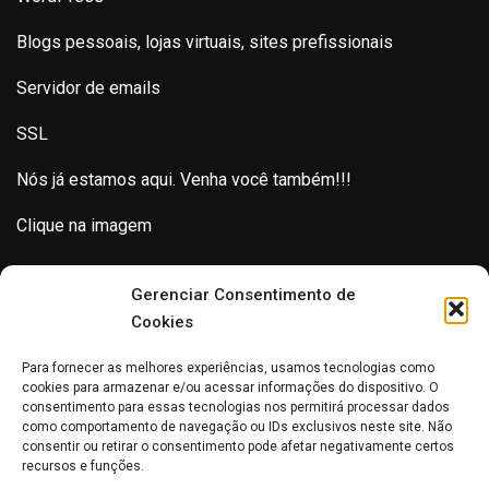
Blogs pessoais, lojas virtuais, sites prefissionais
Servidor de emails
SSL
Nós já estamos aqui. Venha você também!!!
Clique na imagem
Gerenciar Consentimento de
Cookies
Para fornecer as melhores experiências, usamos tecnologias como
cookies para armazenar e/ou acessar informações do dispositivo. O
consentimento para essas tecnologias nos permitirá processar dados
como comportamento de navegação ou IDs exclusivos neste site. Não
consentir ou retirar o consentimento pode afetar negativamente certos
recursos e funções.