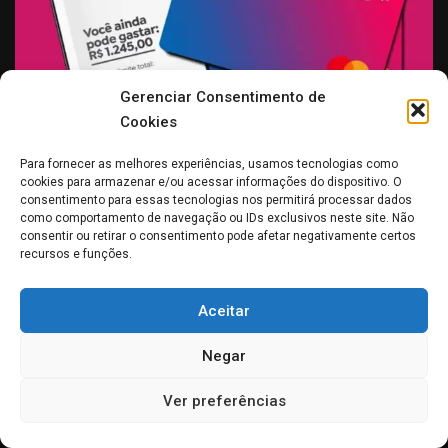
Gerenciar Consentimento de
Cookies
Banco, Loja, Cartão de crédito, cashback de compras e até
Para fornecer as melhores experiências, usamos tecnologias como
de notas fiscais de outras lojas. Isso é Meliuz. Conheça e
cookies para armazenar e/ou acessar informações do dispositivo. O
consentimento para essas tecnologias nos permitirá processar dados
apaixone-se.
como comportamento de navegação ou IDs exclusivos neste site. Não
consentir ou retirar o consentimento pode afetar negativamente certos
Clique na imagem
recursos e funções.
VENHA PARA A MELHOR HOSPEDAGEM DA
INTERNET
Aceitar
Negar
Ver preferências