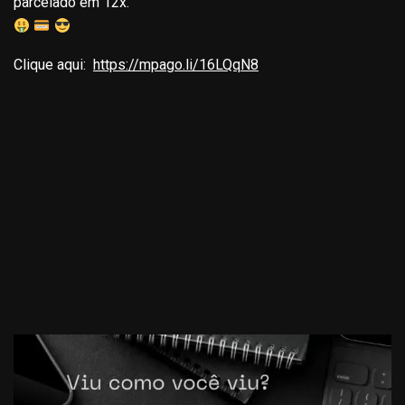
parcelado em 12x.
Clique aqui:
https://mpago.li/16LQqN8