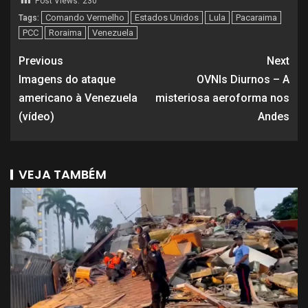
Post Views:
230
Comando Vermelho
Estados Unidos
Lula
Pacaraima
Tags:
PCC
Roraima
Venezuela
Previous
Next
Imagens do ataque
OVNIs Diurnos – A
americano à Venezuela
misteriosa aeroforma nos
(vídeo)
Andes
VEJA TAMBÉM