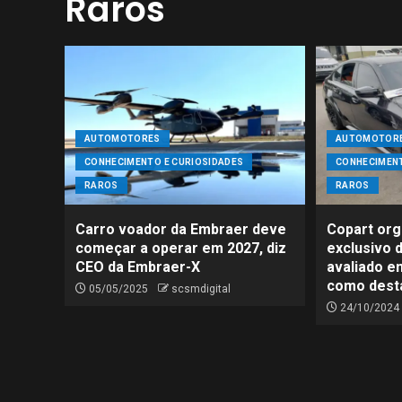
Raros
AUTOMOTORES
AUTOMOTOR
CONHECIMENTO E CURIOSIDADES
CONHECIMENT
CALDAS NOVAS - GO
CIDADES
NOTÍ
RAROS
RAROS
Caldas Novas: A História das Á
Quentes que Encantam o Brasil
Carro voador da Embraer deve
Copart orga
começar a operar em 2027, diz
exclusivo 
CEO da Embraer-X
avaliado e
como dest
05/05/2025
scsmdigital
24/10/2024