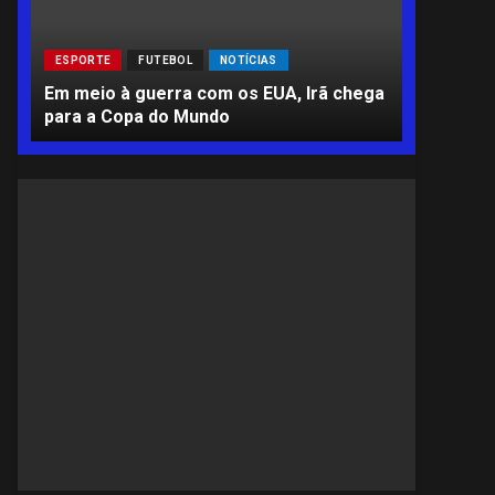
ESPORTE
ESPORTE
FUTEBOL
NOTÍCIAS
Flamengo 
Em meio à guerra com os EUA, Irã chega
Arrascaet
para a Copa do Mundo
irrespon