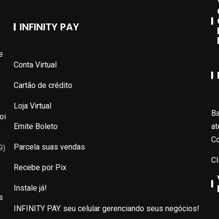
INFINITY PAY
e
Conta Virtual
Cartão de crédito
Loja Virtual
Ba
oi
Emite Boleto
at
Co
Parcela suas vendas
9)
Cl
Recebe por Pix
Instale já!
s
INFINITY PAY. seu celular gerenciando seus negócios!