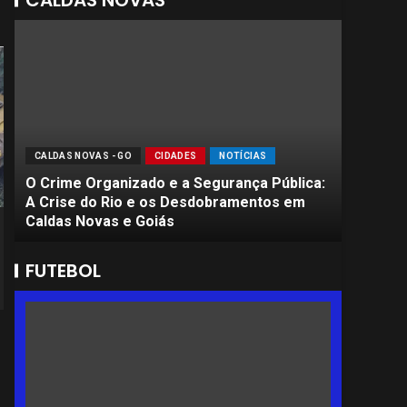
CALDAS NOVAS
CALDAS NOVAS - GO
CIDADES
NOTÍCIAS
CALDAS 
O Crime Organizado e a Segurança Pública:
Sete Pr
A Crise do Rio e os Desdobramentos em
Jovem 
Caldas Novas e Goiás
Encefál
FUTEBOL