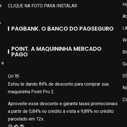
Ho
a
CLIQUE NA FOTO PARA INSTALAR
A
º
PAGBANK. O BANCO DO PAGSEGURO
I.
W
POINT. A MAQUININHA MERCADO
Bl
PAGO
 a
Se
S
Oi! 👋
Estou te dando 84% de desconto para comprar sua
Nó
maquininha Point Pro 2.
Cl
Aproveite esse desconto e garanta taxas promocionais
a partir de 0,84% no crédito à vista e 9,89% no crédito
parcelado em 12x.
🤑 💳 😎