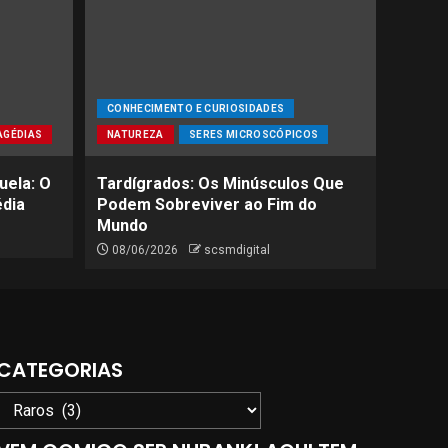
CONHECIMENTO E CURIOSIDADES
AGÉDIAS
NATUREZA
SERES MICROSCÓPICOS
uela: O
Tardígrados: Os Minúsculos Que
édia
Podem Sobreviver ao Fim do
Mundo
08/06/2026
scsmdigital
CATEGORIAS