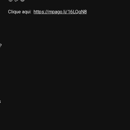
Clique aqui:
https://mpago.li/16LQqN8
?
s