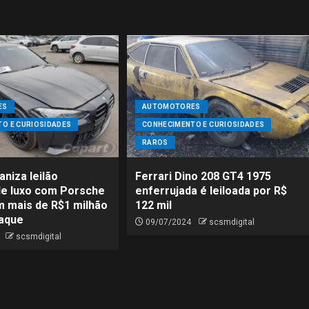
ES
AUTOMOTORES
CALDAS NOVAS - GO
CIDADES
NOTÍCIAS
O E CURIOSIDADES
CONHECIMENTO E CURIOSIDADES
CIAS
Justiça reforma decisão anterior e julga
RAROS
guas
improcedente ação contra nomeação de
Rafael Marra no DEMAE
niza leilão
Ferrari Dino 208 GT4 1975
de luxo com Porsche
enferrujada é leiloada por R$
m mais de R$1 milhão
122 mil
aque
09/07/2024
scsmdigital
scsmdigital