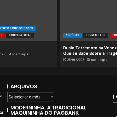
MENTO E CURIOSIDADES
OS
SOBRENATURAL
NOTÍCIAS
TERREMOTOS
TR
Duplo Terremoto na Venez
Que se Sabe Sobre a Trag
026
scsmdigital
25/06/2026
scsmdigital
ARQUIVOS
ta
MODERNINHA, A TRADICIONAL
MAQUININHA DO PAGBANK
xa