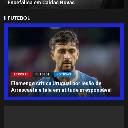
Encefálica em Caldas Novas
FUTEBOL
ESPORTE
FUTEBOL
NOTÍCIAS
L
Flamengo critica Uruguai por lesão de
A
Arrascaeta e fala em atitude irresponsável
S