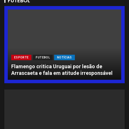
FUTEBOL
ESPORTE
FUTEBOL
NOTÍCIAS
L
Flamengo critica Uruguai por lesão de
A
Arrascaeta e fala em atitude irresponsável
S