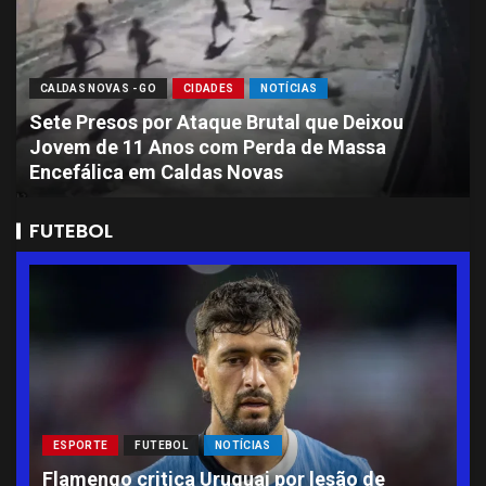
CALDAS NOVAS - GO
CIDADES
NOTÍCIAS
Sete Presos por Ataque Brutal que Deixou
Jovem de 11 Anos com Perda de Massa
Encefálica em Caldas Novas
FUTEBOL
ESPORTE
FUTEBOL
NOTÍCIAS
L
Flamengo critica Uruguai por lesão de
A