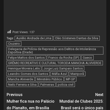
Post Views:
137
Aurélio Andrade de Lima
Cléo Sóstenes Dantas da Silva
Tags:
Cruzeiro
Delegacia de Polícia de Repressão aos Delitos de Intolerância
Esportiva (Drade)
Felipe Mattos dos Santos
Franco da Rocha (SP)
Gaeco
GRÊMIO RECREATIVO E CULTURAL TORCIDA MANCHA ALVIVERDE
Henrique Moreira Lelis
Jorge Luiz Sampaio Santos
Leandro Gomes dos Santos
Máfia Azul
Mairiporã
Mancha Alviverde
Ministério Público
MP-SP
Neilo Ferreira e Silva
Palmeiras
polícia civil
Previous
Next
Mulher fica nua no Palácio
Mundial de Clubes 2025:
do Planalto, em Brasília
Brasil será o único país