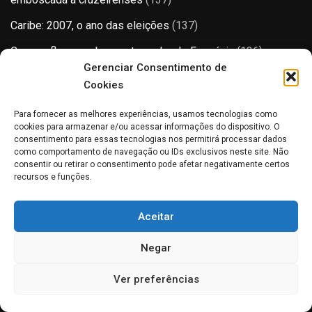
Caribe: 2007, o ano das eleições
(137)
Camera flagra roubo a entregador de Farmácia
(136)
Gerenciar Consentimento de
Prefeitura de Caldas Novas exonera todos os
Cookies
comissionados.
(136)
Para fornecer as melhores experiências, usamos tecnologias como
Botafogo conquista o Brasileirão em ano histórico para o
cookies para armazenar e/ou acessar informações do dispositivo. O
clube
(135)
consentimento para essas tecnologias nos permitirá processar dados
como comportamento de navegação ou IDs exclusivos neste site. Não
O preço da comida, o custo do desespero
(135)
consentir ou retirar o consentimento pode afetar negativamente certos
recursos e funções.
Ministério da Agricultura considera 12 azeites impróprios
para consumo, saiba quais são
(134)
Aceitar
Negar
Ver preferências