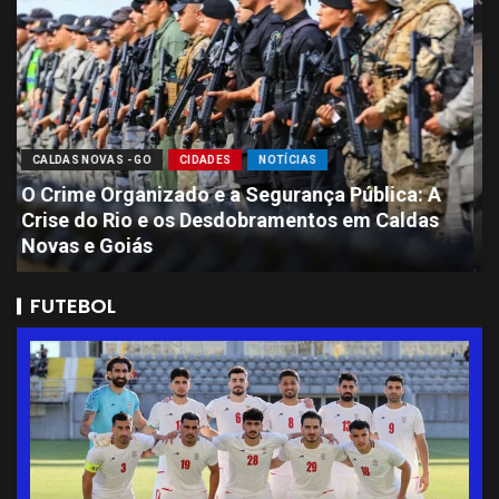
CALDAS NOVAS - GO
CIDADES
NOTÍCIAS
Sete Presos por Ataque Brutal que Deixou
Jovem de 11 Anos com Perda de Massa
Encefálica em Caldas Novas
FUTEBOL