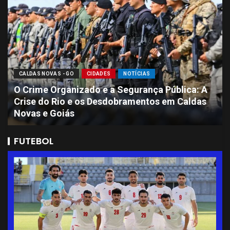
CALDAS NOVAS - GO
CIDADES
NOTÍCIAS
Sete Presos por Ataque Brutal que Deixou
Jovem de 11 Anos com Perda de Massa
Encefálica em Caldas Novas
FUTEBOL