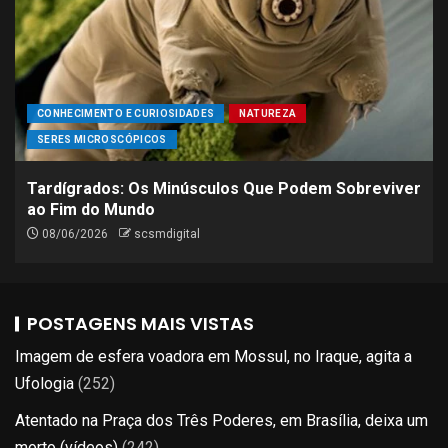
CONHECIMENTO E CURIOSIDADES
NATUREZA
SERES MICROSCÓPICOS
Tardígrados: Os Minúsculos Que Podem Sobreviver
ao Fim do Mundo
08/06/2026
scsmdigital
POSTAGENS MAIS VISTAS
Imagem de esfera voadora em Mossul, no Iraque, agita a
Ufologia
(252)
Atentado na Praça dos Três Poderes, em Brasília, deixa um
morto (vídeos)
(242)