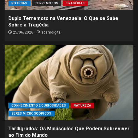
NOTÍCIAS
TERREMOTOS
TRAGÉDIAS
Duplo Terremoto na Venezuela: O Que se Sabe
Sobre a Tragédia
25/06/2026
scsmdigital
CONHECIMENTO E CURIOSIDADES
NATUREZA
SERES MICROSCÓPICOS
Tardígrados: Os Minúsculos Que Podem Sobreviver
ao Fim do Mundo