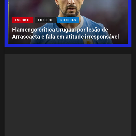
ESPORTE
FUTEBOL
NOTÍCIAS
L
Flamengo critica Uruguai por lesão de
A
Arrascaeta e fala em atitude irresponsável
S