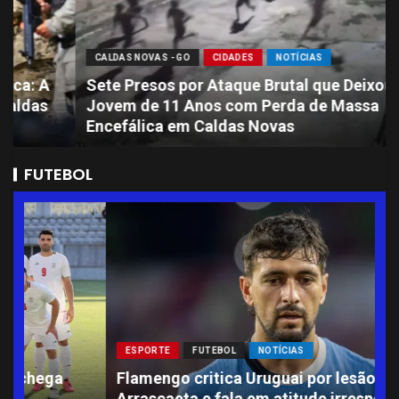
CALDAS NOVAS - GO
CIDADES
NOTÍCIAS
Sete Presos por Ataque Brutal que Deixou
Jovem de 11 Anos com Perda de Massa
Encefálica em Caldas Novas
FUTEBOL
ESPORTE
FUTEBOL
NOTÍCIAS
L
Flamengo critica Uruguai por lesão de
A
Arrascaeta e fala em atitude irresponsável
S