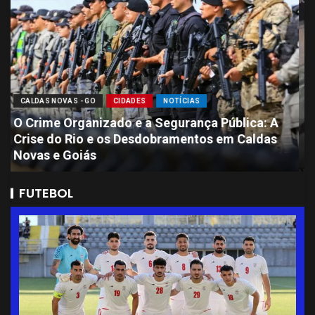
CALDAS NOVAS - GO
CIDADES
NOTÍCIAS
Sete Presos por Ataque Brutal que Deixou
Jovem de 11 Anos com Perda de Massa
Encefálica em Caldas Novas
FUTEBOL