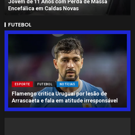
Jovem de 11 Anos com Perda de Massa
Encefálica em Caldas Novas
FUTEBOL
ESPORTE
FUTEBOL
NOTÍCIAS
L
Flamengo critica Uruguai por lesão de
A
Arrascaeta e fala em atitude irresponsável
S