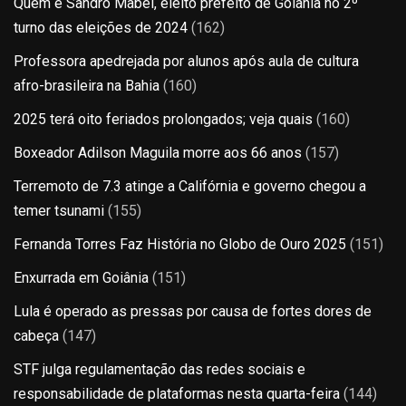
Quem é Sandro Mabel, eleito prefeito de Goiânia no 2º
turno das eleições de 2024
(162)
Professora apedrejada por alunos após aula de cultura
afro-brasileira na Bahia
(160)
2025 terá oito feriados prolongados; veja quais
(160)
Boxeador Adilson Maguila morre aos 66 anos
(157)
Terremoto de 7.3 atinge a Califórnia e governo chegou a
temer tsunami
(155)
Fernanda Torres Faz História no Globo de Ouro 2025
(151)
Enxurrada em Goiânia
(151)
Lula é operado as pressas por causa de fortes dores de
cabeça
(147)
STF julga regulamentação das redes sociais e
responsabilidade de plataformas nesta quarta-feira
(144)