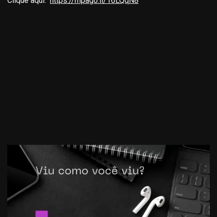
Clique aqui:
https://mpago.li/16LQqN8