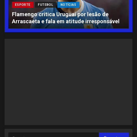
ESPORTE
FUTEBOL
NOTÍCIAS
L
Flamengo critica Uruguai por lesão de
A
Arrascaeta e fala em atitude irresponsável
S