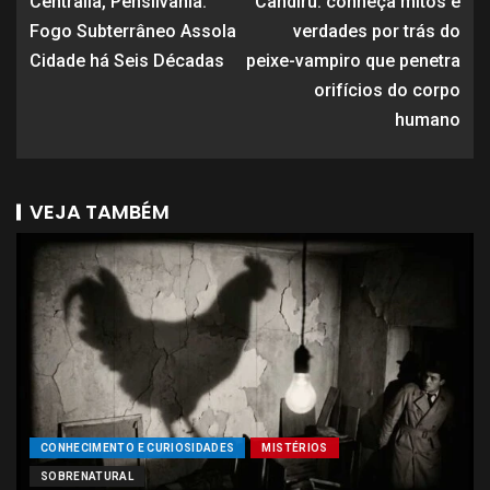
Centralia, Pensilvânia:
Candiru: conheça mitos e
Fogo Subterrâneo Assola
verdades por trás do
Cidade há Seis Décadas
peixe-vampiro que penetra
orifícios do corpo
humano
VEJA TAMBÉM
CONHECIMENTO E CURIOSIDADES
MISTÉRIOS
SOBRENATURAL