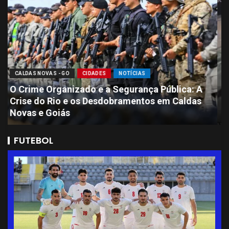
CALDAS NOVAS - GO
CIDADES
NOTÍCIAS
Sete Presos por Ataque Brutal que Deixou
Jovem de 11 Anos com Perda de Massa
Encefálica em Caldas Novas
FUTEBOL