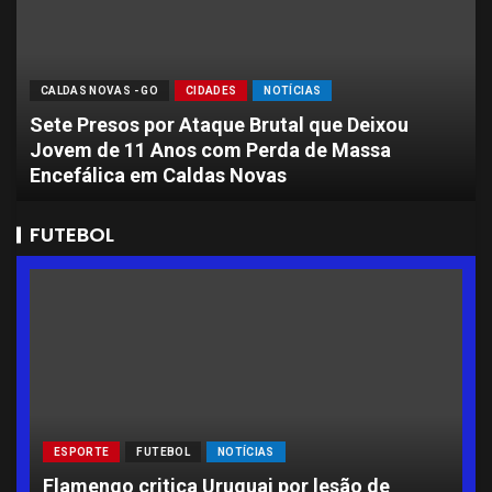
CALDAS NOVAS - GO
CIDADES
NOTÍCIAS
Sete Presos por Ataque Brutal que Deixou
Jovem de 11 Anos com Perda de Massa
Encefálica em Caldas Novas
FUTEBOL
ESPORTE
FUTEBOL
NOTÍCIAS
L
Flamengo critica Uruguai por lesão de
A