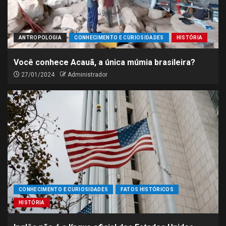
ANTROPOLOGIA
CONHECIMENTO E CURIOSIDADES
HISTÓRIA
Você conhece Acauã, a única múmia brasileira?
27/01/2024
Administrador
CONHECIMENTO E CURIOSIDADES
FATOS HISTÓRICOS
HISTÓRIA