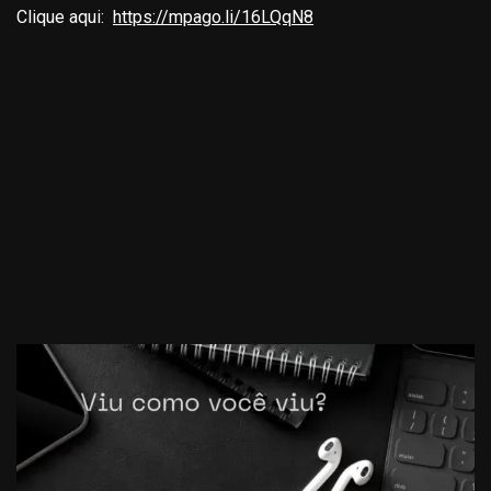
Clique aqui:
https://mpago.li/16LQqN8