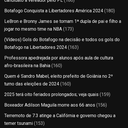
candidato a vereador pelo PL
(186)
Botafogo Conquista a Libertadores América 2024
(180)
LeBron e Bronny James se tornam 1ª dupla de pai e filho a
jogar no mesmo time na NBA
(173)
(Vídeos) Gols do Botafogo na decisão e todos os gols do
Botafogo na Libertadores 2024
(163)
Professora apedrejada por alunos após aula de cultura
afro-brasileira na Bahia
(160)
Quem é Sandro Mabel, eleito prefeito de Goiânia no 2º
turno das eleições de 2024
(160)
2025 terá oito feriados prolongados; veja quais
(159)
Boxeador Adilson Maguila morre aos 66 anos
(156)
Terremoto de 7.3 atinge a Califórnia e governo chegou a
temer tsunami
(153)