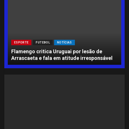
ESPORTE
FUTEBOL
NOTÍCIAS
L
Flamengo critica Uruguai por lesão de
A
Arrascaeta e fala em atitude irresponsável
S