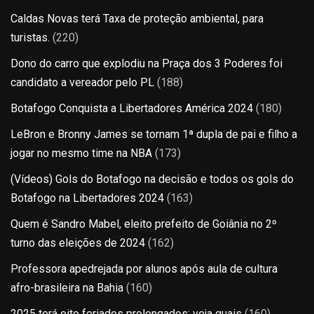
Caldas Novas terá Taxa de proteção ambiental, para
turistas.
(220)
Dono do carro que explodiu na Praça dos 3 Poderes foi
candidato a vereador pelo PL
(188)
Botafogo Conquista a Libertadores América 2024
(180)
LeBron e Bronny James se tornam 1ª dupla de pai e filho a
jogar no mesmo time na NBA
(173)
(Vídeos) Gols do Botafogo na decisão e todos os gols do
Botafogo na Libertadores 2024
(163)
Quem é Sandro Mabel, eleito prefeito de Goiânia no 2º
turno das eleições de 2024
(162)
Professora apedrejada por alunos após aula de cultura
afro-brasileira na Bahia
(160)
2025 terá oito feriados prolongados; veja quais
(160)