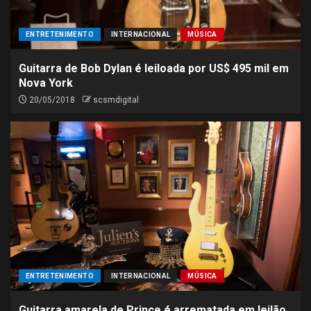
ENTRETENIMENTO
INTERNACIONAL
MÚSICA
Guitarra de Bob Dylan é leiloada por US$ 495 mil em
Nova York
20/05/2018
scsmdigital
ENTRETENIMENTO
INTERNACIONAL
MÚSICA
Guitarra amarela de Prince é arrematada em leilão