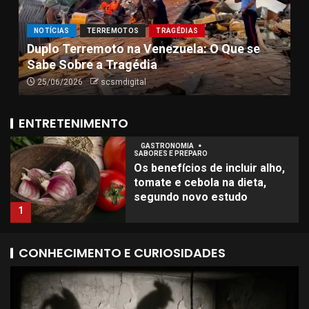
semana
5
C
GUERRA
MUNDO
NOTÍCIAS
Após retomada de ataques, Israel e Irã
à
GASTRONOMIA
SABORES E PREPARO
anunciam trégua até acordo com Trump
p
Os benefícios de incluir alho,
08/06/2026
scsmdigital
tomate e cebola na dieta,
segundo novo estudo
1
ENTRETENIMENTO
CINEMA
FILMES
‘Super Mario Galaxy’ se torna
o primeiro filme a faturar US$
1 bilhão em 2026
2
INTERNACIONAL
MÚSICA
CONHECIMENTO E CURIOSIDADES
Show de Kanye West na
Holanda tem protestos
contra antissemitismo
3