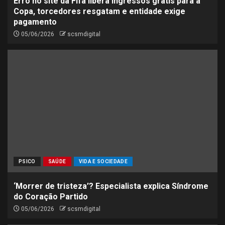
Erro no site da Fifa libera ingressos grátis para a
Copa, torcedores resgatam e entidade exige
pagamento
05/06/2026
scsmdigital
PSICO
SAÚDE
VIDA E SOCIEDADE
‘Morrer de tristeza’? Especialista explica Síndrome
do Coração Partido
05/06/2026
scsmdigital