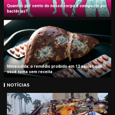
Quantos por cento do nosso corpo é composto por
bactérias?
Nimesulida: o remédio proibido em 12 países que
você toma sem receita
NOTÍCIAS
GASTRONOMIA
RECEITAS CULINÁRIAS
Comida de boteco em casa: 5
receitas para o fim de