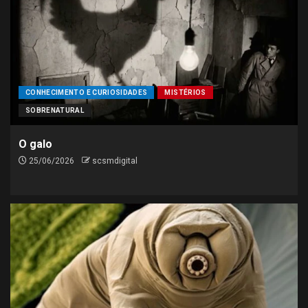
CINEMA
FILMES
Spielberg diz que novo filme
sobre alienígenas vai além da
ficção científica
4
CONHECIMENTO E CURIOSIDADES
MISTÉRIOS
SOBRENATURAL
GASTRONOMIA
RECEITAS CULINÁRIAS
Comida de boteco em casa: 5
O galo
receitas para o fim de
25/06/2026
scsmdigital
semana
5
GASTRONOMIA
SABORES E PREPARO
Os benefícios de incluir alho,
tomate e cebola na dieta,
segundo novo estudo
1