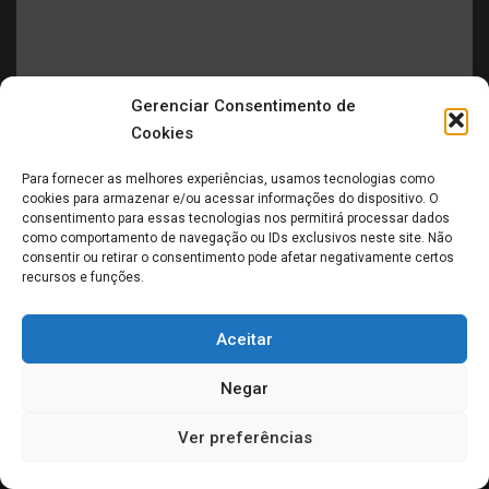
Gerenciar Consentimento de
ENTRETENIMENTO
MÚSICA
NACIONAL
Cookies
Prêmio Profissionais da Música anuncia expansão
Para fornecer as melhores experiências, usamos tecnologias como
internacional
cookies para armazenar e/ou acessar informações do dispositivo. O
consentimento para essas tecnologias nos permitirá processar dados
04/06/2026
scsmdigital
como comportamento de navegação ou IDs exclusivos neste site. Não
consentir ou retirar o consentimento pode afetar negativamente certos
recursos e funções.
Previous
1
2
3
4
5
6
…
50
Next
Aceitar
CALDAS NOVAS
Negar
Ver preferências