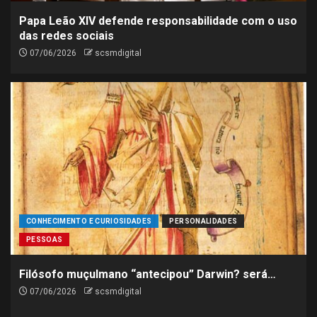
receitas para o fim de
Papa Leão XIV defende responsabilidade com o uso
semana
das redes sociais
5
07/06/2026
scsmdigital
CONHECIMENTO E CURIOSIDADES
PERSONALIDADES
PESSOAS
Filósofo muçulmano “antecipou” Darwin? será…
07/06/2026
scsmdigital