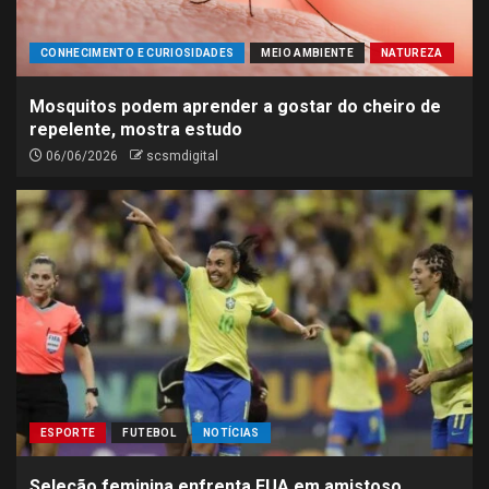
CONHECIMENTO E CURIOSIDADES
MEIO AMBIENTE
NATUREZA
Mosquitos podem aprender a gostar do cheiro de
repelente, mostra estudo
06/06/2026
scsmdigital
ESPORTE
FUTEBOL
NOTÍCIAS
Seleção feminina enfrenta EUA em amistoso