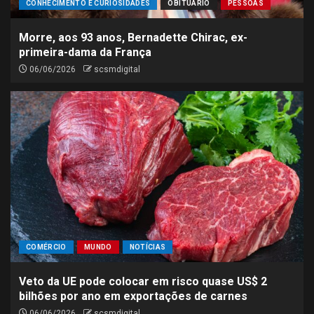
CONHECIMENTO E CURIOSIDADES
OBITUÁRIO
PESSOAS
Morre, aos 93 anos, Bernadette Chirac, ex-
primeira-dama da França
06/06/2026
scsmdigital
COMÉRCIO
MUNDO
NOTÍCIAS
Veto da UE pode colocar em risco quase US$ 2
bilhões por ano em exportações de carnes
06/06/2026
scsmdigital