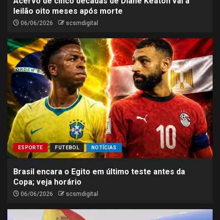
Acervo de cinco décadas de Diane Keaton vai a
leilão oito meses após morte
06/06/2026
scsmdigital
ESPORTE
FUTEBOL
NOTÍCIAS
Brasil encara o Egito em último teste antes da
Copa; veja horário
06/06/2026
scsmdigital