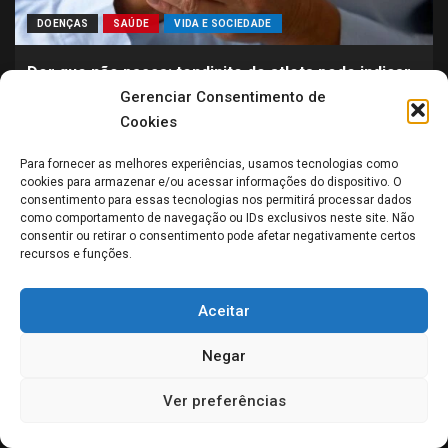
DOENÇAS
SAÚDE
VIDA E SOCIEDADE
Dor que não passa: tendinite do atleta pode indicar
algo mais sério
Gerenciar Consentimento de
05/06/2026
scsmdigital
Cookies
Para fornecer as melhores experiências, usamos tecnologias como
cookies para armazenar e/ou acessar informações do dispositivo. O
Previous
1
2
3
4
5
…
50
Next
consentimento para essas tecnologias nos permitirá processar dados
como comportamento de navegação ou IDs exclusivos neste site. Não
consentir ou retirar o consentimento pode afetar negativamente certos
CALDAS NOVAS
recursos e funções.
Aceitar
Negar
Ver preferências
CALDAS NOVAS - GO
CIDADES
NOTÍCIAS
Sete Presos por Ataque Brutal que Deixou