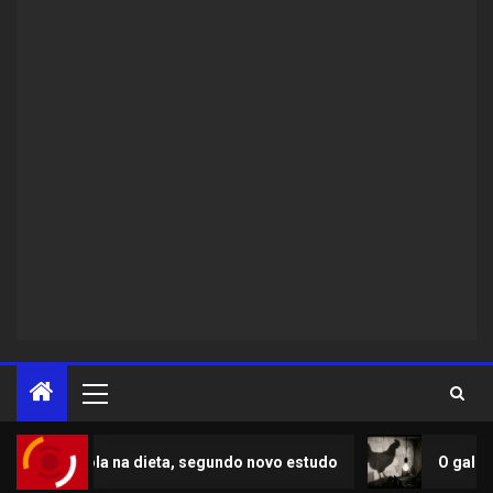
dieta, segundo novo estudo
O galo
Duplo T