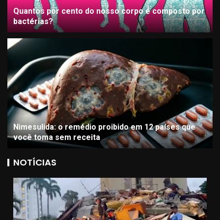
Quantos por cento do nosso corpo é composto por
bactérias?
Nimesulida: o remédio proibido em 12 países que
você toma sem receita
NOTÍCIAS
GASTRONOMIA
RECEITAS CULINÁRIAS
Comida de boteco em casa: 5
receitas para o fim de