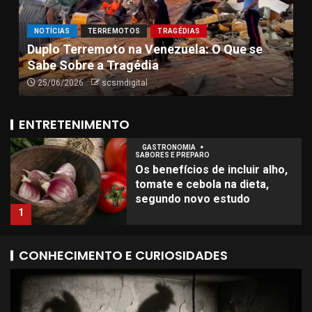
semana
5
C
GUERRA
MUNDO
NOTÍCIAS
Após retomada de ataques, Israel e Irã
à
GASTRONOMIA
SABORES E PREPARO
anunciam trégua até acordo com Trump
p
Os benefícios de incluir alho,
08/06/2026
scsmdigital
tomate e cebola na dieta,
segundo novo estudo
1
ENTRETENIMENTO
CINEMA
FILMES
‘Super Mario Galaxy’ se torna
o primeiro filme a faturar US$
1 bilhão em 2026
2
INTERNACIONAL
MÚSICA
CONHECIMENTO E CURIOSIDADES
Show de Kanye West na
Holanda tem protestos
contra antissemitismo
3