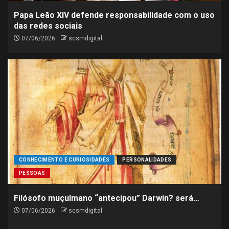
receitas para o fim de
Papa Leão XIV defende responsabilidade com o uso
semana
das redes sociais
5
07/06/2026
scsmdigital
CONHECIMENTO E CURIOSIDADES
PERSONALIDADES
PESSOAS
Filósofo muçulmano “antecipou” Darwin? será…
07/06/2026
scsmdigital