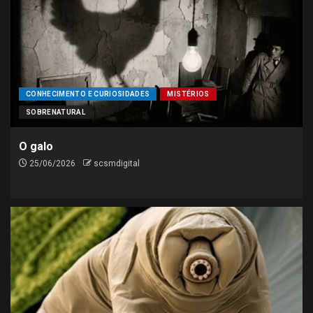
CINEMA
FILMES
Spielberg diz que novo filme
sobre alienígenas vai além da
ficção científica
4
CONHECIMENTO E CURIOSIDADES
MISTÉRIOS
SOBRENATURAL
GASTRONOMIA
RECEITAS CULINÁRIAS
Comida de boteco em casa: 5
O galo
receitas para o fim de
25/06/2026
scsmdigital
semana
5
GASTRONOMIA
SABORES E PREPARO
Os benefícios de incluir alho,
tomate e cebola na dieta,
segundo novo estudo
1