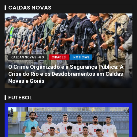
CALDAS NOVAS
CALDAS NOVAS - GO
CIDADES
NOTÍCIAS
Sete Presos por Ataque Brutal que Deixou
Jovem de 11 Anos com Perda de Massa
Encefálica em Caldas Novas
FUTEBOL