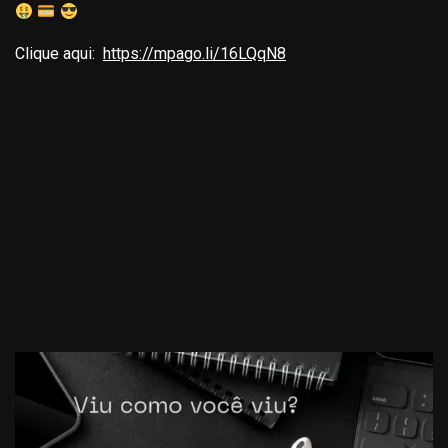
Clique aqui:
https://mpago.li/16LQqN8