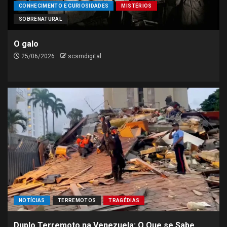
CONHECIMENTO E CURIOSIDADES
MISTÉRIOS
SOBRENATURAL
O galo
25/06/2026
scsmdigital
NOTÍCIAS
TERREMOTOS
TRAGÉDIAS
Duplo Terremoto na Venezuela: O Que se Sabe