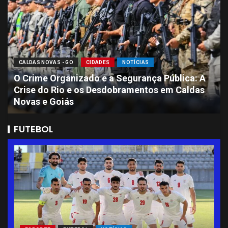
CALDAS NOVAS - GO
CIDADES
NOTÍCIAS
Sete Presos por Ataque Brutal que Deixou
Jovem de 11 Anos com Perda de Massa
Encefálica em Caldas Novas
FUTEBOL